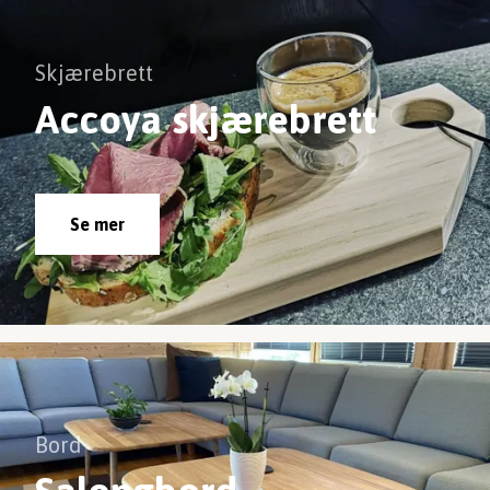
Skjærebrett
Accoya skjærebrett
Se mer
Bord