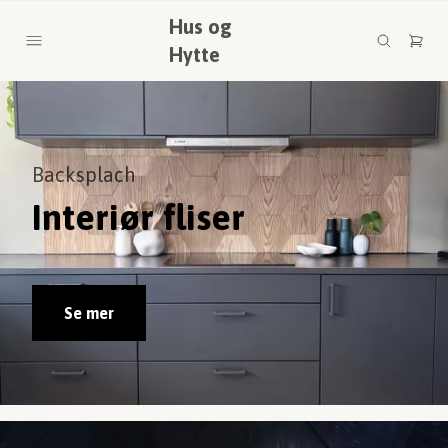
Hus og
Hytte
Backsplach
Interiør fliser
Se mer