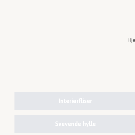
Hj
Interiørfliser
Svevende hylle