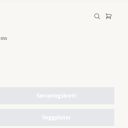
oss
Serveringsbrett
Veggplater