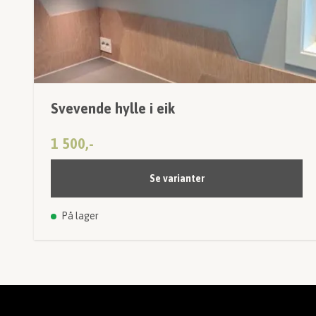
Svevende hylle i eik
1 500,-
Se varianter
På lager