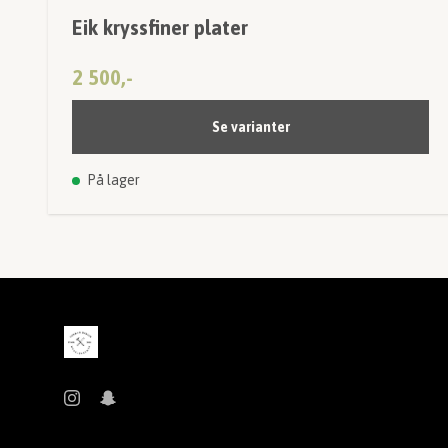
Eik kryssfiner plater
2 500,-
Se varianter
På lager