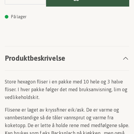
På lager
Produktbeskrivelse
Store hexagon fliser i en pakke med 10 hele og 3 halve
fliser. I hver pakke følger det med bruksanvisning, lim og
vedlikeholdskit.
Flisene er laget av kryssfiner eik/ask. De er varme og
vannbestandige så de tåler vannsprut og varme fra
koketopp. De er lette å holde rene med medfølgene såpe.
Kan brukes som f.eks Backsplach på kjøkken , men også