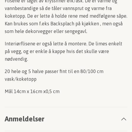
Flisene er laget av kryssfiner eik/ask. De er varme og
vannbestandige så de tåler vannsprut og varme fra
koketopp. De er lette å holde rene med medfølgene såpe.
Kan brukes som f.eks Backsplach på kjøkken , men også
som hele dekorvegger eller sengegavl.
Interiørflisene er også lette å montere. De limes enkelt
på vegg, og er enkle å kappe hvis det skulle være
nødvendig.
20 hele og 5 halve passer fint til en 80/100 cm
vask/koketopp
Mål 14cm x 16cm x0,5 cm
Anmeldelser